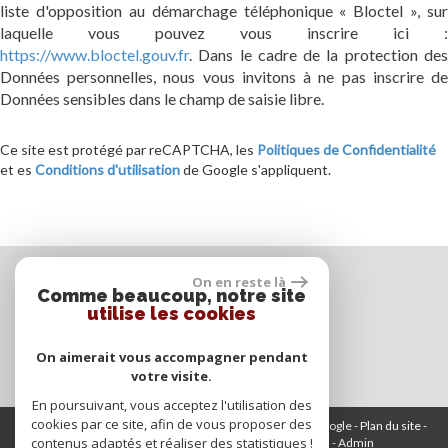
liste d'opposition au démarchage téléphonique « Bloctel », sur
laquelle vous pouvez vous inscrire ici :
https://www.bloctel.gouv.fr
. Dans le cadre de la protection des
Données personnelles, nous vous invitons à ne pas inscrire de
Données sensibles dans le champ de saisie libre.
Ce site est protégé par reCAPTCHA, les
Politiques de Confidentialité
et es
Conditions d'utilisation
de Google s'appliquent.
On en reste là
Comme beaucoup, notre site
Espace propriétaire
utilise les cookies
On aimerait vous accompagner pendant
votre visite.
En poursuivant, vous acceptez l'utilisation des
cookies par ce site, afin de vous proposer des
© 2026 | Tous droits réservés | Traduction powered by Google -
Plan du site
-
contenus adaptés et réaliser des statistiques !
Mentions légales
-
Nos honoraires
-
Partenaires
-
Admin