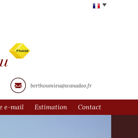
berthoumieu@wanadoo.fr
te e-mail
Estimation
Contact