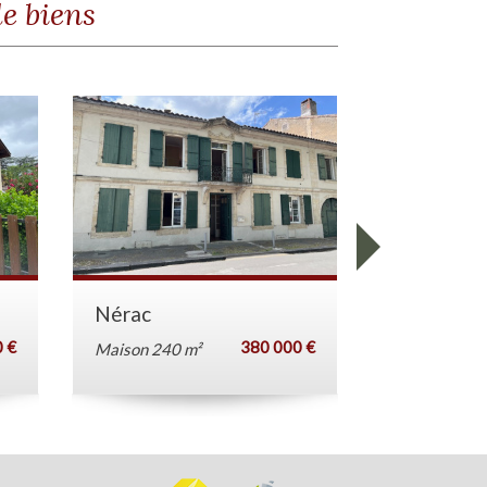
e biens
Nérac
Nérac
 €
380 000 €
Maison 240 m²
Maison 200 m²